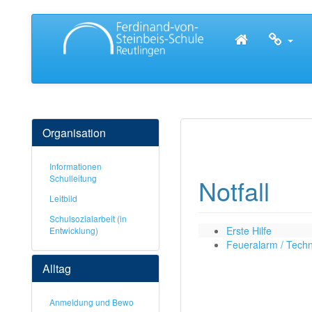
Organisation
Informationen
Schulleitung
Notfall
Leitbild
Schulsozialarbeit (in
Erste Hilfe
Entwicklung)
Feueralarm / Tech
Alltag
Anmeldung und Bewo