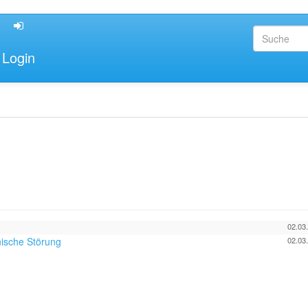
Login
02.03
nische Störung
02.03